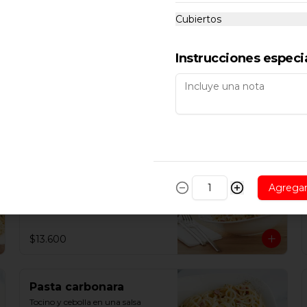
Salmón a la plancha con mix de 
Cubiertos
lechuga, papas asadas, aceitunas 
negras y porotos verdes.
Instrucciones especi
$12.500
Pasta alfredo
Nuestra exquisita pasta hecha en 
Agrega
casa acompañada de una deliciosa 
salsa a base de jamón y crema de 
leche
$13.600
Pasta carbonara
Tocino y cebolla en una salsa 