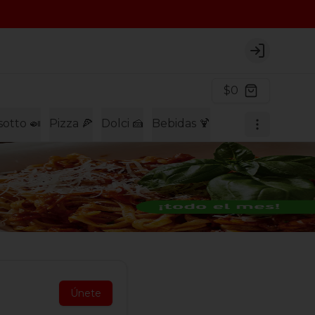
Login
$0
sotto 🍛
Pizza 🍕
Dolci 🍰
Bebidas 🍹
Únete