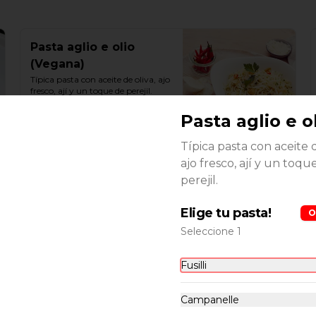
Pasta aglio e olio
(Vegana)
Típica pasta con aceite de oliva, ajo 
fresco, ají y un toque de perejil.
Pasta aglio e o
$11.600
Típica pasta con aceite d
ajo fresco, ají y un toqu
Pizza funghi (Vegana)
perejil.
Salsa de tomates hecha en casa, 
mozzarella y champiñones.
Elige tu pasta!
O
Seleccione 1
$13.900
Fusilli
Campanelle