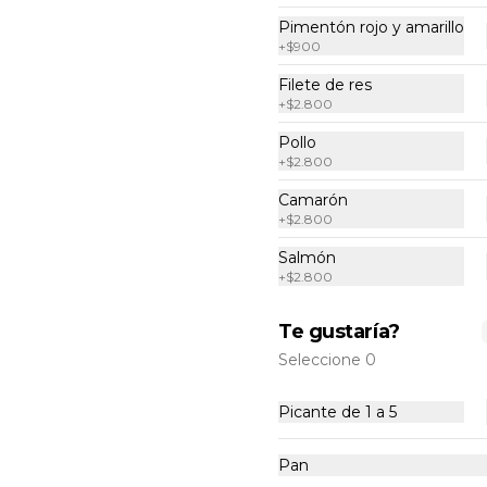
Insalata caprese
Pimentón rojo y amarillo
Tomate cherry, mozzarella fior di 
+
$900
latte, rúcula y albahaca fresca.
Filete de res
+
$2.800
$11.500
Pollo
+
$2.800
Camarón
+
$2.800
Salmón
+
$2.800
Insalata mista
Mezcla de lechugas, tomates 
cherry, zanahoria, rabanitos, 
Te gustaría?
zapallo italiano, cebolla morada, 
Seleccione 0
champiñones, cebollín, pepino, 
pimentón y parmesano.
$9.900
Picante de 1 a 5
Pan
Insalata salmone