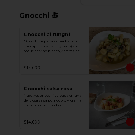
Gnocchi 🍝
Gnocchi ai funghi
Gnocchi de papa salteados con 
champiñones (ostra y paris) y un 
toque de vino blanco y crema de 
leche, terminado con parmesano 
y un toque de perejil
$14.600
Gnocchi salsa rosa
Nuestros gnocchi de papa en una 
deliciosa salsa pomodoro y crema 
con un toque de cebollín, 
imperdible!
$14.600