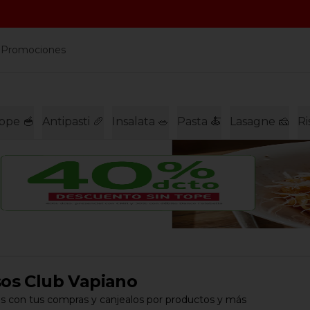
a
Promociones
ppe 🥣
Antipasti 🥖
Insalata 🥗
Pasta 🍝
Lasagne 🧀
Ri
os Club Vapiano
s con tus compras y canjealos por productos y más