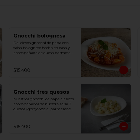
Gnocchi bolognesa
Deliciosos gnocchi de papa con 
salsa bolognese hecha en casa y 
acompañada de queso parmesano 
y albahaca
$15.400
Gnocchi tres quesos
Nuestros gnocchi de papa clásicos 
acompañados de nuestra salsa 3 
quesos (gorgonzola, parmesano y 
mozzarella) y un toque de cebollín
$15.400