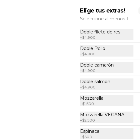
Elige tus extras!
Seleccione al menos 1
Doble filete de res
+
$4.900
Doble Pollo
+
$4.900
Doble camarón
Sopa tomate
+
$4.900
Aromática sopa de tomates, 
Doble salmón
acompañada con crutones, 
parmesano y un ligero toque de 
+
$4.900
aceite de oliva.
Mozzarella
$6.900
+
$1.500
Mozzarella VEGANA
+
$2.500
Espinaca
+
$600