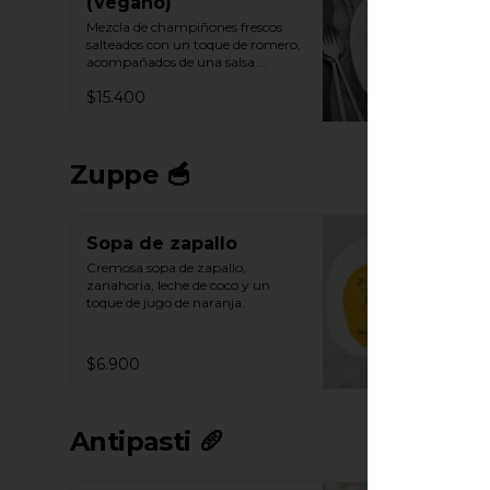
(Vegano)
Mezcla de champiñones frescos 
salteados con un toque de romero, 
acompañados de una salsa 
cremosa y vegana.
$15.400
Zuppe 🥣
Sopa de zapallo
Cremosa sopa de zapallo, 
zanahoria, leche de coco y un 
toque de jugo de naranja.
$6.900
Antipasti 🥖