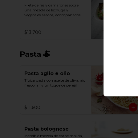
Filete de res y camarones sobre 
una mezcla de lechuga y 
vegetales asados, acompañados 
con queso parmesano.
$13.700
Pasta 🍝
Pasta aglio e olio
Típica pasta con aceite de oliva, ajo 
fresco, ají y un toque de perejil.
$11.600
Pasta bolognese
Increíble mezcla de carne molida, 