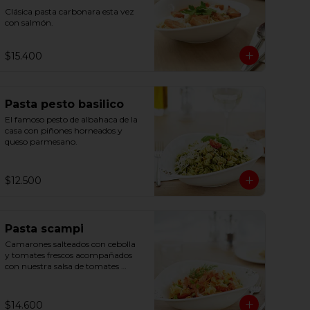
Clásica pasta carbonara esta vez 
con salmón.
$15.400
Pasta pesto basilico
El famoso pesto de albahaca de la 
casa con piñones horneados y 
queso parmesano.
$12.500
Pasta scampi
Camarones salteados con cebolla 
y tomates frescos acompañados 
con nuestra salsa de tomates 
hecha en casa y un toque de 
limón.
$14.600