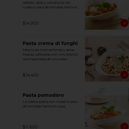
cebolla, apio y zanahoria con 
nuestra salsa de tomates hecha en 
casa y un ligero toque de 
albahaca.
$14.900
Pasta crema di funghi
Mezcla de champiñones y setas 
frescas, salteadas con vino blanco, 
acompañadas de una salsa 
cremosa y un toque de perejil.
$14.400
Pasta pomodoro
La clásica pasta con nuestra salsa 
de tomates hecha en casa.
$11.600