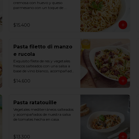
cremosa con huevo y queso 
parmesano con un toque de 
perejil.
$15.400
Pasta filetto di manzo
e rucola
Exquisito filete de res y vegetales 
frescos salteados con una salsa a 
base de vino blanco, acompañado 
de rúcula y una pizca de romero.
$14.600
Pasta ratatouille
Vegetales mediterráneos salteados 
y acompañados de nuestra salsa 
de tomates hecha en casa.
$13.300