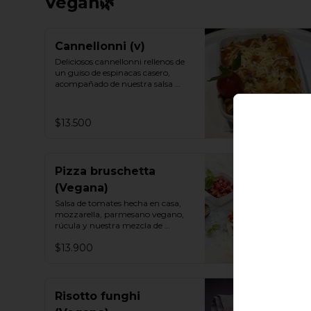
Vegan🌿
Cannellonni (v)
Deliciosos cannellonni rellenos de 
un guiso de espinacas casero,

acompañado de nuestra salsa 
putanesca vegana.

Un imperdible.
$13.500
Pizza bruschetta
(Vegana)
Salsa de tomates hecha en casa, 
mozzarella, parmesano vegano, 
rúcula y nuestra mezcla de 
tomate fresco, albahaca y ajo.
$13.900
Risotto funghi