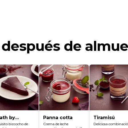
 después de almu
ath by
Panna cotta
Tiramisú
ocolate
isito bizcocho de 
Crema de leche 
Deliciosa combinació