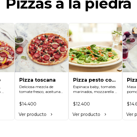
Pizzas a la piedra
o
Pizza toscana
Pizza pesto con
Piz
 
Deliciosa mezcla de 
spinaci
Espinaca baby, tomates 
Masa c
 
tomate fresco, aceitunas 
marinados, mozzarella y 
pomod
mates 
negras, pepperoni, pesto 
una cremosa salsa de 
ahuma
sita 
de albahaca fresca, 
pesto de albahaca.
cebol
$14.400
$12.400
$14.
mozzarella y nuestra 
mezcl
salsa de tomates hecha 
Ver producto
Ver producto
Ver 
en casa.