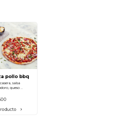
za pollo bbq
asera, salsa 
oro, queso 
do con pollo bbq, 
la morada y nuestra 
600
a de bruschetta.
producto