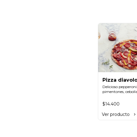
Pizza diavol
Delicioso pepperoni,
pimentones, cebolla
morada, salsa de to
hecha en casa, exqui
$14.400
mozzarella y ají.
Ver producto