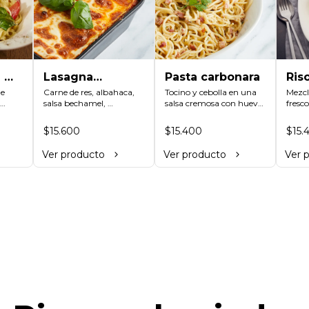
 e
Lasagna
Pasta carbonara
Ris
e 
bolognese
Carne de res, albahaca, 
Tocino y cebolla en una 
(Ve
Mezcl
salsa bechamel, 
salsa cremosa con huevo 
fresco
y 
parmesano, todo 
y queso parmesano con 
toque
do 
terminado con 
un toque de perejil.
acomp
$15.600
$15.400
$15.
a 
mozzarella.
salsa
Ver producto
Ver producto
Ver 