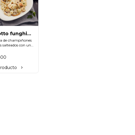
otto funghi
gano)
a de champiñones 
s salteados con un 
 de romero, 
añados de una 
400
 cremosa y vegana.
producto