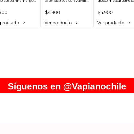
olate semi-amargo, 
aromatizada con vainilla 
queso mascarpone co
o con la receta 
y coulis de frutillas.
crema batida, el mejo
eta de la casa.
café espresso, un toqu
900
$4.900
$4.900
de licores y cacao.
 producto
Ver producto
Ver producto
Síguenos en
@Vapianochile