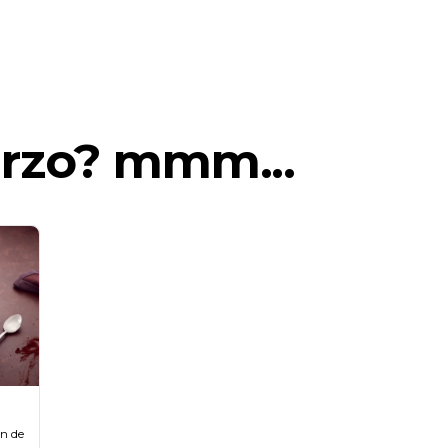
erzo? mmm...
n de 