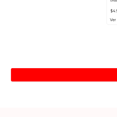
choc
hech
secr
$4.
Ver