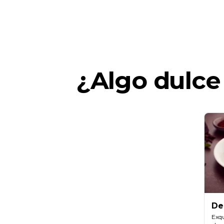
¿Algo dulce
De
ch
Exqu