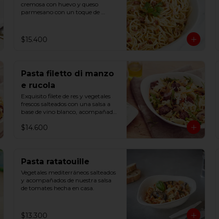
cremosa con huevo y queso 
parmesano con un toque de 
perejil.
$15.400
Pasta filetto di manzo
e rucola
Exquisito filete de res y vegetales 
frescos salteados con una salsa a 
base de vino blanco, acompañado 
de rúcula y una pizca de romero.
$14.600
Pasta ratatouille
Vegetales mediterráneos salteados 
y acompañados de nuestra salsa 
de tomates hecha en casa.
$13.300