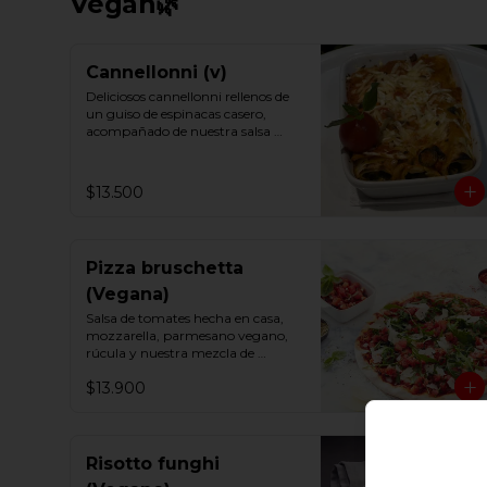
Vegan🌿
Cannellonni (v)
Deliciosos cannellonni rellenos de 
un guiso de espinacas casero,

acompañado de nuestra salsa 
putanesca vegana.

Un imperdible.
$13.500
Pizza bruschetta
(Vegana)
Salsa de tomates hecha en casa, 
mozzarella, parmesano vegano, 
rúcula y nuestra mezcla de 
tomate fresco, albahaca y ajo.
$13.900
Risotto funghi