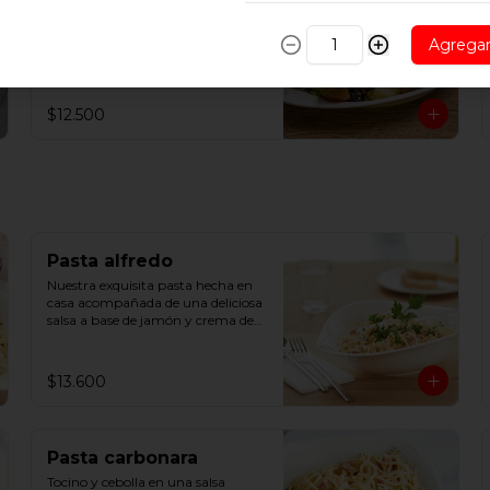
Salmón a la plancha con mix de 
lechuga, papas asadas, aceitunas 
Agrega
negras y porotos verdes.
$12.500
Pasta alfredo
Nuestra exquisita pasta hecha en 
casa acompañada de una deliciosa 
salsa a base de jamón y crema de 
leche
$13.600
Pasta carbonara
Tocino y cebolla en una salsa 