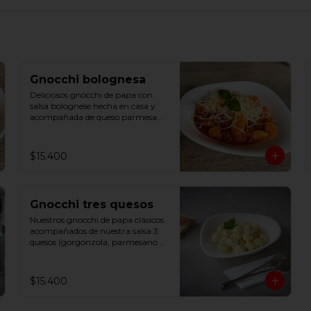
Gnocchi bolognesa
Deliciosos gnocchi de papa con 
salsa bolognese hecha en casa y 
acompañada de queso parmesano 
y albahaca
$15.400
Gnocchi tres quesos
Nuestros gnocchi de papa clásicos 
acompañados de nuestra salsa 3 
quesos (gorgonzola, parmesano y 
mozzarella) y un toque de cebollín
$15.400