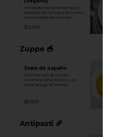
(Vegano)
Mezcla de champiñones frescos 
salteados con un toque de romero, 
acompañados de una salsa 
cremosa y vegana.
$15.400
Zuppe 🥣
Sopa de zapallo
Cremosa sopa de zapallo, 
zanahoria, leche de coco y un 
toque de jugo de naranja.
$6.900
Antipasti 🥖