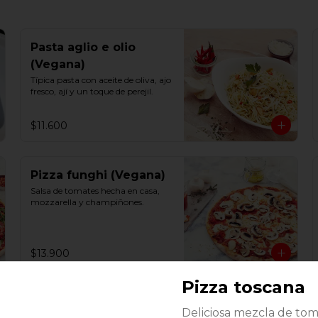
Pasta aglio e olio
(Vegana)
Típica pasta con aceite de oliva, ajo 
fresco, ají y un toque de perejil.
$11.600
Pizza funghi (Vegana)
Salsa de tomates hecha en casa, 
mozzarella y champiñones.
$13.900
Pizza toscana
Deliciosa mezcla de to