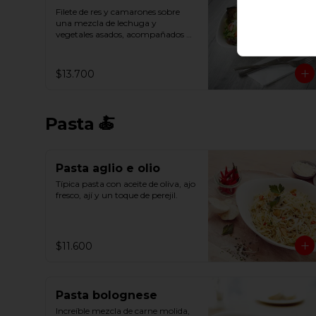
Filete de res y camarones sobre 
una mezcla de lechuga y 
vegetales asados, acompañados 
con queso parmesano.
$13.700
Pasta 🍝
Pasta aglio e olio
Típica pasta con aceite de oliva, ajo 
fresco, ají y un toque de perejil.
$11.600
Pasta bolognese
Increíble mezcla de carne molida, 