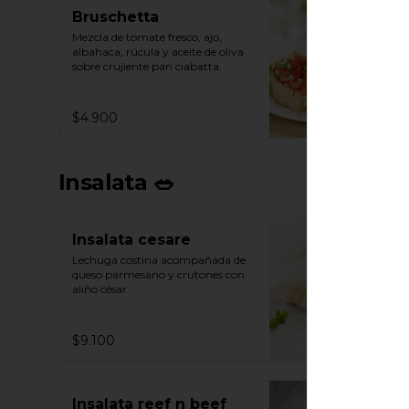
Bruschetta
Mezcla de tomate fresco, ajo, 
albahaca, rúcula y aceite de oliva 
sobre crujiente pan ciabatta.
$4.900
Insalata 🥗
Insalata cesare
Lechuga costina acompañada de 
queso parmesano y crutones con 
aliño césar.
$9.100
Insalata reef n beef