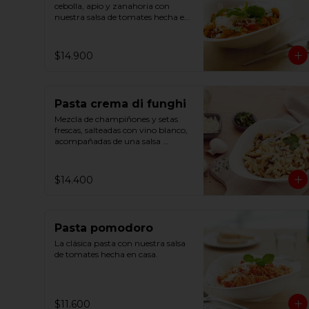
cebolla, apio y zanahoria con 
nuestra salsa de tomates hecha en 
casa y un ligero toque de 
albahaca.
$14.900
Pasta crema di funghi
Mezcla de champiñones y setas 
frescas, salteadas con vino blanco, 
acompañadas de una salsa 
cremosa y un toque de perejil.
$14.400
Pasta pomodoro
La clásica pasta con nuestra salsa 
de tomates hecha en casa.
$11.600