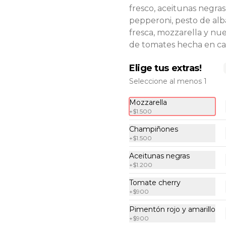
fresco, aceitunas negras
pepperoni, pesto de al
fresca, mozzarella y nue
de tomates hecha en ca
Elige tus extras!
Seleccione al menos 1
Mozzarella
Sopa tomate
+
$1.500
Aromática sopa de tomates, 
Champiñones
acompañada con crutones, 
+
$1.500
parmesano y un ligero toque de 
aceite de oliva.
Aceitunas negras
+
$1.200
$6.900
Tomate cherry
+
$900
Pimentón rojo y amarillo
+
$900