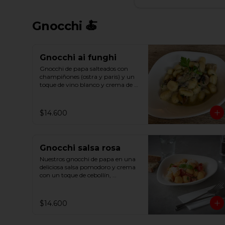
Gnocchi 🍝
Gnocchi ai funghi
Gnocchi de papa salteados con 
champiñones (ostra y paris) y un 
toque de vino blanco y crema de 
leche, terminado con parmesano 
y un toque de perejil
$14.600
Gnocchi salsa rosa
Nuestros gnocchi de papa en una 
deliciosa salsa pomodoro y crema 
con un toque de cebollín, 
imperdible!
$14.600