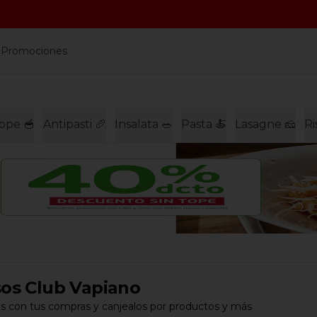
a
Promociones
ppe 🥣
Antipasti 🥖
Insalata 🥗
Pasta 🍝
Lasagne 🧀
Ri
os Club Vapiano
s con tus compras y canjealos por productos y más