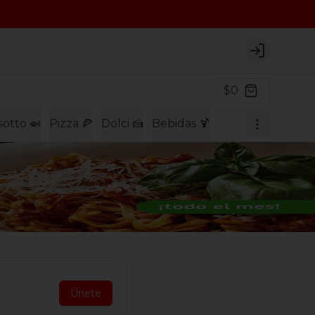
Login
$0
sotto 🍛
Pizza 🍕
Dolci 🍰
Bebidas 🍹
Únete