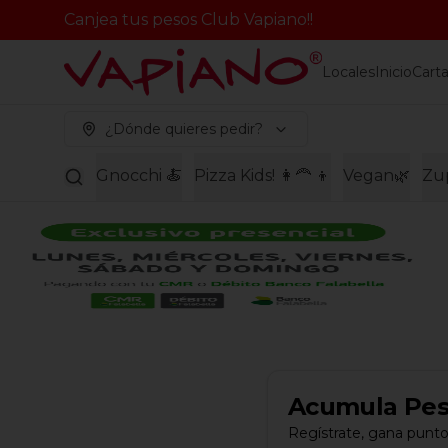
Canjea tus pesos Club Vapiano!!
Locales
Inicio
Cart
¿Dónde quieres pedir?
Gnocchi 🍝
Pizza Kids! 👩‍🦰 👦
Vegan🌿
Zu
Acumula
Pes
Regístrate, gana punto