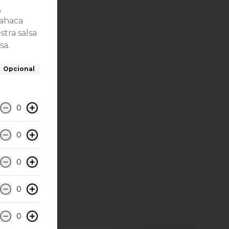
,
bahaca
stra salsa
sa.
Opcional
0
0
0
0
0