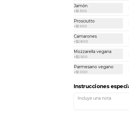
Insalata caprese
Jamón
+
$1.300
Tomate cherry, mozzarella fior di 
latte, rúcula y albahaca fresca.
Prosciutto
+
$1.900
Camarones
$11.500
+
$2.800
Mozzarella vegana
+
$2.500
Parmesano vegano
+
$1.000
Insalata mista
Mezcla de lechugas, tomates 
Instrucciones especi
cherry, zanahoria, rabanitos, 
zapallo italiano, cebolla morada, 
champiñones, cebollín, pepino, 
pimentón y parmesano.
$9.900
Insalata salmone