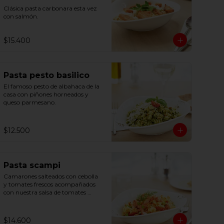
Clásica pasta carbonara esta vez 
con salmón.
$15.400
Pasta pesto basilico
El famoso pesto de albahaca de la 
casa con piñones horneados y 
queso parmesano.
$12.500
Pasta scampi
Camarones salteados con cebolla 
y tomates frescos acompañados 
con nuestra salsa de tomates 
hecha en casa y un toque de 
limón.
$14.600