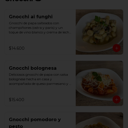
Gnocchi ai funghi
Gnocchi de papa salteados con 
champiñones (ostra y paris) y un 
toque de vino blanco y crema de leche, 
terminado con parmesano y un toque 
de perejil
$14.600
Gnocchi bolognesa
Deliciosos gnocchi de papa con salsa 
bolognese hecha en casa y 
acompañada de queso parmesano y 
albahaca
$15.400
Gnocchi pomodoro y
pesto