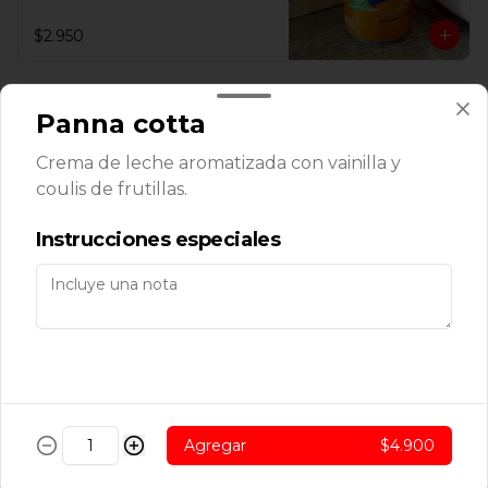
$2.950
Nordic lata
Panna cotta
Crema de leche aromatizada con vainilla y
coulis de frutillas.
$2.950
Instrucciones especiales
Nordic zero lata
$2.950
Agregar
$4.900