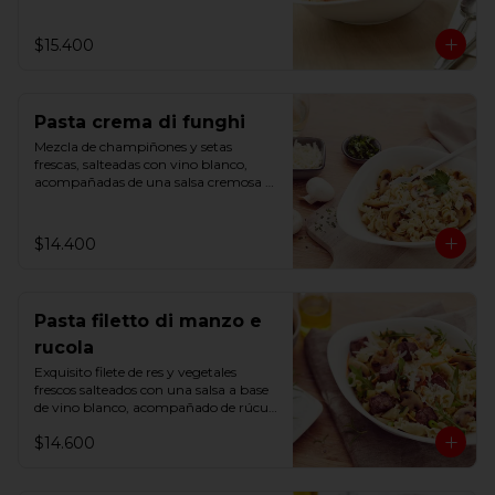
$15.400
Pasta crema di funghi
Mezcla de champiñones y setas 
frescas, salteadas con vino blanco, 
acompañadas de una salsa cremosa y 
un toque de perejil.
$14.400
Pasta filetto di manzo e
rucola
Exquisito filete de res y vegetales 
frescos salteados con una salsa a base 
de vino blanco, acompañado de rúcula 
y una pizca de romero.
$14.600