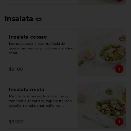
Insalata 🥗
Insalata cesare
Lechuga costina acompañada de 
queso parmesano y crutones con aliño 
césar.
$9.100
Insalata mista
Mezcla de lechugas, tomates cherry, 
zanahoria, rabanitos, zapallo italiano, 
cebolla morada, champiñones, 
cebollín, pepino, pimentón y 
parmesano.
$9.900