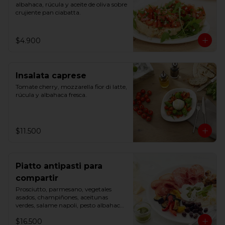
albahaca, rúcula y aceite de oliva sobre 
crujiente pan ciabatta.
$4.900
Insalata caprese
Tomate cherry, mozzarella fior di latte, 
rúcula y albahaca fresca.
$11.500
Piatto antipasti para
compartir
Prosciutto, parmesano, vegetales 
asados, champiñones, aceitunas 
verdes, salame napoli, pesto albahaca 
y mozzarella fior di latte.
$16.500