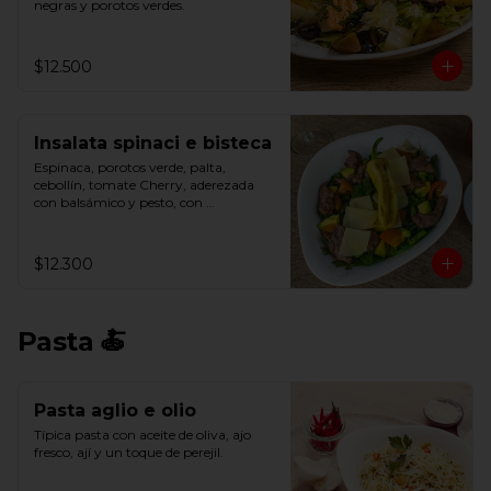
negras y porotos verdes.
$12.500
Insalata spinaci e bisteca
Espinaca, porotos verde, palta, 
cebollín, tomate Cherry, aderezada 
con balsámico y pesto, con 
parmesano, filete y ají verde.
$12.300
Pasta 🍝
Pasta aglio e olio
Típica pasta con aceite de oliva, ajo 
fresco, ají y un toque de perejil.