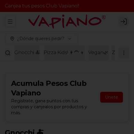
Canjea tus pesos Club Vapiano!!
Abrir menu de navegación
Logi
¿Dónde quieres pedir?
Gnocchi 🍝
Pizza Kids! 👩‍🦰 👦
Vegan🌿
Zuppe 
Acumula
Pesos Club
Vapiano
Únete
Regístrate, gana puntos con tus
compras y canjealos por productos y
más
Gnocchi 🍝