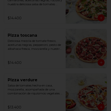
camarones, aceitunas negras, rúcula y 
nuestra deliciosa salsa de tomates 
hecha en casa.
$14.400
Pizza toscana
Deliciosa mezcla de tomate fresco, 
aceitunas negras, pepperoni, pesto de 
albahaca fresca, mozzarella y nuestra 
salsa de tomates hecha en casa.
$14.400
Pizza verdure
Salsa de tomates hecha en casa, 
mozzarella, acompañada de una 
combinación de riquísimos vegetales 
asados y champiñones.
$13.400