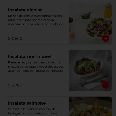
Insalata niçoise
Mezcla de lechugas combinadas con 
atún, aceitunas negras, cebolla 
morada, porotos verdes, papas, huevo 
cocido, tomate cherry y cebollín.
$10.500
Insalata reef n beef
Filete de res y camarones sobre una 
mezcla de lechuga y vegetales asados, 
acompañados con queso parmesano.
$13.700
Insalata salmone
Salmón a la plancha con mix de 
lechuga, papas asadas, aceitunas 