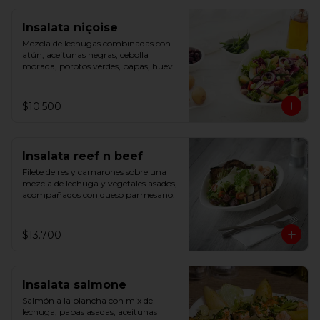
Insalata niçoise
Mezcla de lechugas combinadas con 
atún, aceitunas negras, cebolla 
morada, porotos verdes, papas, huevo 
cocido, tomate cherry y cebollín.
$10.500
Insalata reef n beef
Filete de res y camarones sobre una 
mezcla de lechuga y vegetales asados, 
acompañados con queso parmesano.
$13.700
Insalata salmone
Salmón a la plancha con mix de 
lechuga, papas asadas, aceitunas 