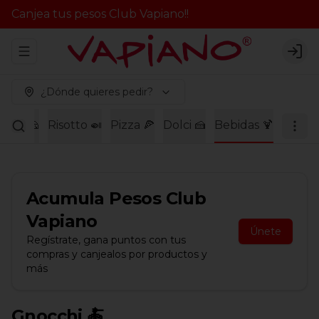
Canjea tus pesos Club Vapiano!!
Abrir menu de navegación
Logi
¿Dónde quieres pedir?
agne 🧀
Risotto 🍛
Pizza 🍕
Dolci 🍰
Bebidas 🍹
Acumula
Pesos Club
Vapiano
Únete
Regístrate, gana puntos con tus
compras y canjealos por productos y
más
Gnocchi 🍝