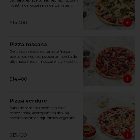
camarones, aceitunas negras, rúcula y 
nuestra deliciosa salsa de tomates 
hecha en casa.
$14.400
Pizza toscana
Deliciosa mezcla de tomate fresco, 
aceitunas negras, pepperoni, pesto de 
albahaca fresca, mozzarella y nuestra 
salsa de tomates hecha en casa.
$14.400
Pizza verdure
Salsa de tomates hecha en casa, 
mozzarella, acompañada de una 
combinación de riquísimos vegetales 
asados y champiñones.
$13.400