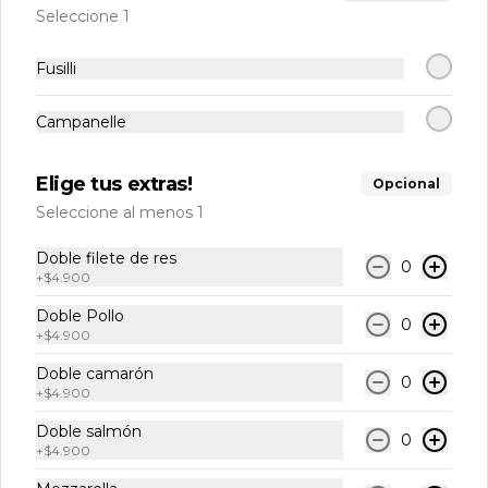
Seleccione 1
$2.950
Fusilli
Agua sin gas (Puyehue)
Campanelle
Elige tus extras!
Opcional
Seleccione al menos 1
$2.950
Doble filete de res
0
+
$4.900
Coca cola lata
Doble Pollo
0
+
$4.900
Doble camarón
0
+
$4.900
$2.950
Doble salmón
0
+
$4.900