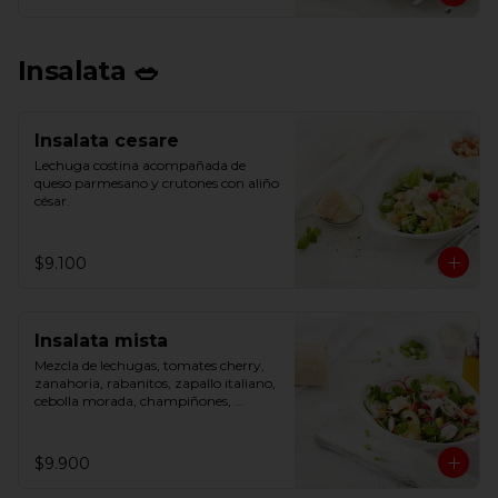
Insalata 🥗
Insalata cesare
Lechuga costina acompañada de 
queso parmesano y crutones con aliño 
césar.
$9.100
Insalata mista
Mezcla de lechugas, tomates cherry, 
zanahoria, rabanitos, zapallo italiano, 
cebolla morada, champiñones, 
cebollín, pepino, pimentón y 
parmesano.
$9.900