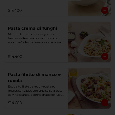
$15.400
Pasta crema di funghi
Mezcla de champiñones y setas 
frescas, salteadas con vino blanco, 
acompañadas de una salsa cremosa y 
un toque de perejil.
$14.400
Pasta filetto di manzo e
rucola
Exquisito filete de res y vegetales 
frescos salteados con una salsa a base 
de vino blanco, acompañado de rúcula 
y una pizca de romero.
$14.600