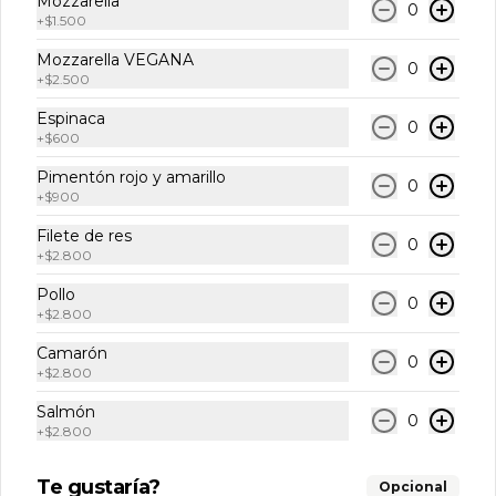
Mozzarella
0
Coca cola light lata
+
$1.500
Mozzarella VEGANA
0
+
$2.500
Espinaca
0
$2.950
+
$600
Pimentón rojo y amarillo
0
+
$900
Coca cola zero lata
Filete de res
0
+
$2.800
Pollo
0
+
$2.800
$2.950
Camarón
0
+
$2.800
Fanta lata
Salmón
0
+
$2.800
Te gustaría?
Opcional