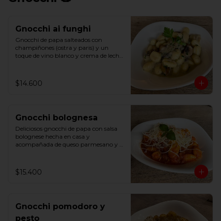
Gnocchi ai funghi
Gnocchi de papa salteados con 
champiñones (ostra y paris) y un 
toque de vino blanco y crema de leche, 
terminado con parmesano y un toque 
de perejil
$14.600
Gnocchi bolognesa
Deliciosos gnocchi de papa con salsa 
bolognese hecha en casa y 
acompañada de queso parmesano y 
albahaca
$15.400
Gnocchi pomodoro y
pesto