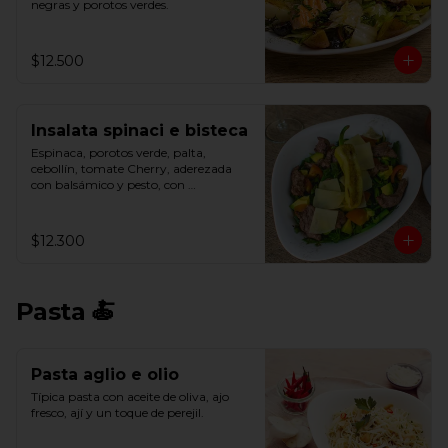
negras y porotos verdes.
$12.500
Insalata spinaci e bisteca
Espinaca, porotos verde, palta, 
cebollín, tomate Cherry, aderezada 
con balsámico y pesto, con 
parmesano, filete y ají verde.
$12.300
Pasta 🍝
Pasta aglio e olio
Típica pasta con aceite de oliva, ajo 
fresco, ají y un toque de perejil.