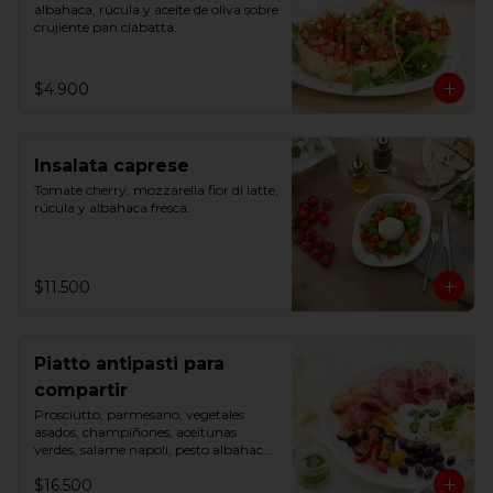
albahaca, rúcula y aceite de oliva sobre 
crujiente pan ciabatta.
$4.900
Insalata caprese
Tomate cherry, mozzarella fior di latte, 
rúcula y albahaca fresca.
$11.500
Piatto antipasti para
compartir
Prosciutto, parmesano, vegetales 
asados, champiñones, aceitunas 
verdes, salame napoli, pesto albahaca 
y mozzarella fior di latte.
$16.500