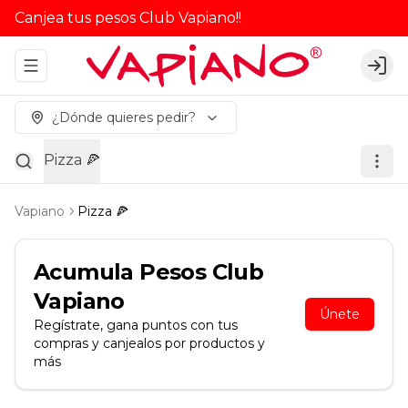
Canjea tus pesos Club Vapiano!!
Abrir menu de navegación
Logi
¿Dónde quieres pedir?
Pizza 🍕
Vapiano
Pizza 🍕
Acumula
Pesos Club
Vapiano
Únete
Regístrate, gana puntos con tus
compras y canjealos por productos y
más