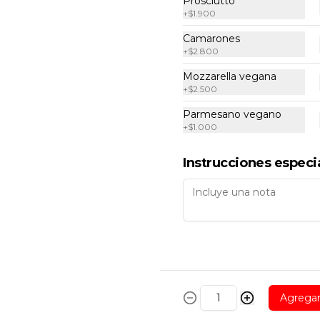
Prosciutto
+
$1.900
$13.400
Camarones
+
$2.800
Pizza prosciutto cotto
Mozzarella vegana
e funghi
+
$2.500
Delicioso prosciutto cotto con 
Parmesano vegano
champiñones, salsa de tomates 
hecha en casa y mozzarella.
+
$1.000
$13.900
Instrucciones especi
Pizza toscana
Deliciosa mezcla de tomate fresco, 
aceitunas negras, pepperoni, 
pesto de albahaca fresca, 
mozzarella y nuestra salsa de 
tomates hecha en casa.
$14.400
Agrega