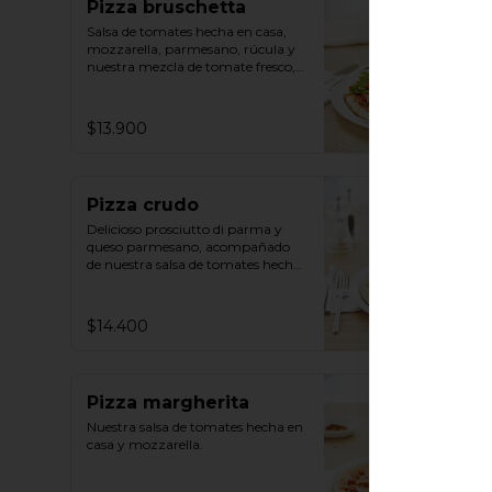
Pizza bruschetta
Salsa de tomates hecha en casa, 
mozzarella, parmesano, rúcula y 
nuestra mezcla de tomate fresco, 
albahaca y ajo.
$13.900
Pizza crudo
Delicioso prosciutto di parma y 
queso parmesano, acompañado 
de nuestra salsa de tomates hecha 
en casa y mozzarella.
$14.400
Pizza margherita
Nuestra salsa de tomates hecha en 
casa y mozzarella.