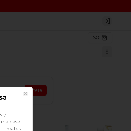
Login
$0
Únete
sa
Close
s y
 una base
e tomates