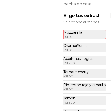
Pizza calzone
hecha en casa.
Salsa de tomates hecha en casa, 
mozzarella, pepperoni, jamón y 
Elige tus extras!
champiñones.
Seleccione al menos 1
$14.500
Mozzarella
+
$1.500
Champiñones
Pizza diavolo
+
$1.500
Delicioso pepperoni, pimentones, 
cebolla morada, salsa de tomates 
Aceitunas negras
hecha en casa, exquisita 
+
$1.200
mozzarella y ají.
Tomate cherry
$14.400
+
$900
Pimentón rojo y amarillo
+
$900
Pizza pepperoni
Delicioso pepperoni acompañado 
Jamón
de nuestra salsa de tomates hecha 
+
$1.300
en casa y mozzarella.