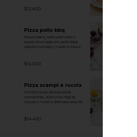
$12.400
Pizza pollo bbq
Masa casera, salsa pomodoro, 
queso ahumado con pollo bbq, 
cebolla morada y nuestra mezcla 
de bruschetta.
$14.600
Pizza scampi e rucola
Combinación de exquisitos 
camarones, aceitunas negras, 
rúcula y nuestra deliciosa salsa de 
tomates hecha en casa.
$14.400