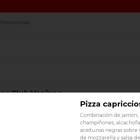
a
Promociones
os Club Vapiano
s con tus compras y canjealos por productos y más
Pizza capriccio
Combinación de jamón,
champiñones, alcachofa
aceitunas negras sobre
de mozzarella y salsa d