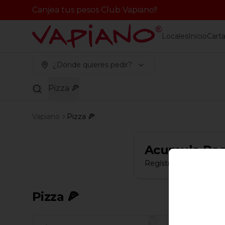
Canjea tus pesos Club Vapiano!!
Locales
Inicio
Cart
¿Dónde quieres pedir?
Pizza 🍕
Vapiano
Pizza 🍕
Acumula
Pes
Regístrate, gana punto
Pizza 🍕