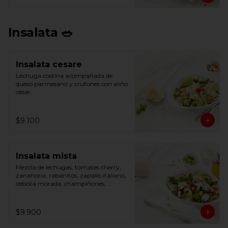
Insalata 🥗
Insalata cesare
Lechuga costina acompañada de 
queso parmesano y crutones con aliño 
césar.
$9.100
Insalata mista
Mezcla de lechugas, tomates cherry, 
zanahoria, rabanitos, zapallo italiano, 
cebolla morada, champiñones, 
cebollín, pepino, pimentón y 
parmesano.
$9.900