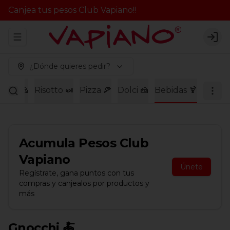
Canjea tus pesos Club Vapiano!!
Abrir menu de navegación
Logi
¿Dónde quieres pedir?
agne 🧀
Risotto 🍛
Pizza 🍕
Dolci 🍰
Bebidas 🍹
Acumula
Pesos Club
Vapiano
Únete
Regístrate, gana puntos con tus
compras y canjealos por productos y
más
Gnocchi 🍝