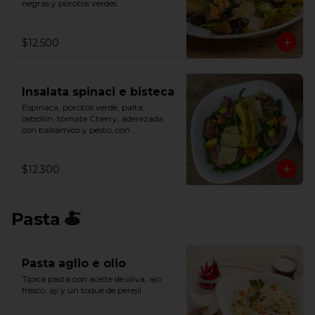
negras y porotos verdes.
$12.500
Insalata spinaci e bisteca
Espinaca, porotos verde, palta, 
cebollín, tomate Cherry, aderezada 
con balsámico y pesto, con 
parmesano, filete y ají verde.
$12.300
Pasta 🍝
Pasta aglio e olio
Típica pasta con aceite de oliva, ajo 
fresco, ají y un toque de perejil.