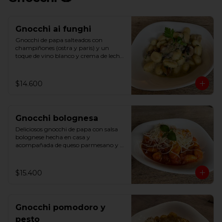
Gnocchi ai funghi
Gnocchi de papa salteados con 
champiñones (ostra y paris) y un 
toque de vino blanco y crema de leche, 
terminado con parmesano y un toque 
de perejil
$14.600
Gnocchi bolognesa
Deliciosos gnocchi de papa con salsa 
bolognese hecha en casa y 
acompañada de queso parmesano y 
albahaca
$15.400
Gnocchi pomodoro y
pesto