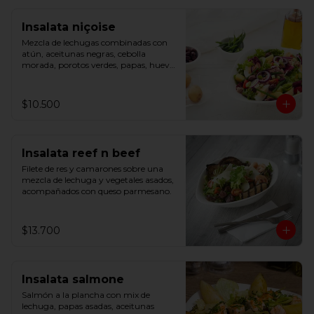
Insalata niçoise
Mezcla de lechugas combinadas con 
atún, aceitunas negras, cebolla 
morada, porotos verdes, papas, huevo 
cocido, tomate cherry y cebollín.
$10.500
Insalata reef n beef
Filete de res y camarones sobre una 
mezcla de lechuga y vegetales asados, 
acompañados con queso parmesano.
$13.700
Insalata salmone
Salmón a la plancha con mix de 
lechuga, papas asadas, aceitunas 