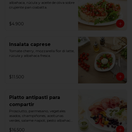
albahaca, rúcula y aceite de oliva sobre 
crujiente pan ciabatta.
$4.900
Insalata caprese
Tomate cherry, mozzarella fior di latte, 
rúcula y albahaca fresca.
$11.500
Piatto antipasti para
compartir
Prosciutto, parmesano, vegetales 
asados, champiñones, aceitunas 
verdes, salame napoli, pesto albahaca 
y mozzarella fior di latte.
$16.500