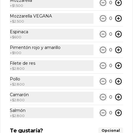
Mozzarella
0
Coca cola light lata
+
$1.500
Mozzarella VEGANA
0
+
$2.500
Espinaca
0
$2.950
+
$600
Pimentón rojo y amarillo
0
+
$900
Coca cola zero lata
Filete de res
0
+
$2.800
Pollo
0
+
$2.800
$2.950
Camarón
0
+
$2.800
Fanta lata
Salmón
0
+
$2.800
Te gustaría?
Opcional