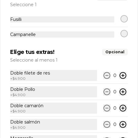
Seleccione 1
$2.950
Fusilli
Agua sin gas (Puyehue)
Campanelle
Elige tus extras!
Opcional
Seleccione al menos 1
$2.950
Doble filete de res
0
+
$4.900
Coca cola lata
Doble Pollo
0
+
$4.900
Doble camarón
0
+
$4.900
$2.950
Doble salmón
0
+
$4.900