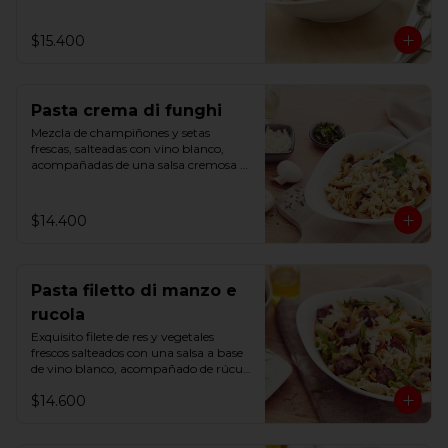
$15.400
Pasta crema di funghi
Mezcla de champiñones y setas 
frescas, salteadas con vino blanco, 
acompañadas de una salsa cremosa y 
un toque de perejil.
$14.400
Pasta filetto di manzo e
rucola
Exquisito filete de res y vegetales 
frescos salteados con una salsa a base 
de vino blanco, acompañado de rúcula 
y una pizca de romero.
$14.600